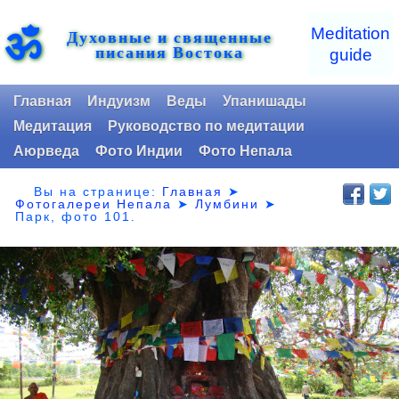
ॐ
Meditation
Духовные и священные
писания Востока
guide
Главная
Индуизм
Веды
Упанишады
Медитация
Руководство по медитации
Аюрведа
Фото Индии
Фото Непала
Вы на странице:
Главная
➤
Фотогалереи Непала
➤
Лумбини
➤
Парк,
фото 101.