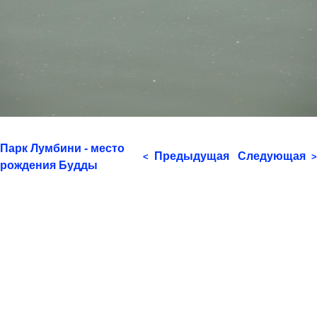
Парк Лумбини - место
Предыдущая
Следующая
<
>
рождения Будды