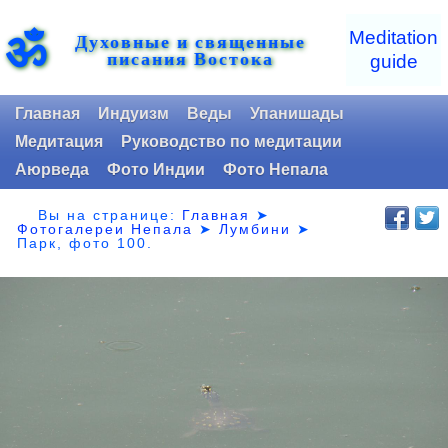
ॐ
Meditation
Духовные и священные
писания Востока
guide
Главная
Индуизм
Веды
Упанишады
Медитация
Руководство по медитации
Аюрведа
Фото Индии
Фото Непала
Вы на странице:
Главная
➤
Фотогалереи Непала
➤
Лумбини
➤
Парк,
фото 100.