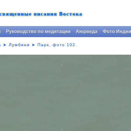
 священные писания Востока
я
Руководство по медитации
Аюрведа
Фото Инди
а
➤
Лумбини
➤ Парк,
фото 102.