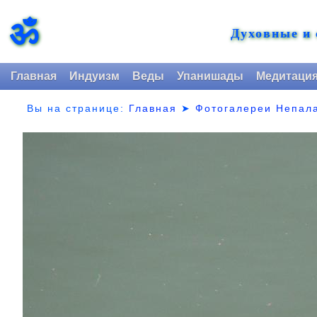
ॐ
Духовные и
Главная
Индуизм
Веды
Упанишады
Медитаци
Вы на странице:
Главная
➤
Фотогалереи Непал