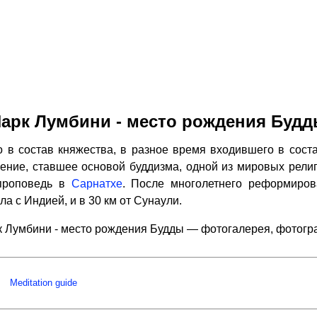
арк Лумбини - место рождения Буд
 в состав княжества, в разное время входившего в соста
чение, ставшее основой буддизма, одной из мировых религи
проповедь в
Сарнатхе
. После многолетнего реформиров
ла с Индией, и в 30 км от Сунаули.
 Лумбини - место рождения Будды — фотогалерея, фотог
Meditation guide