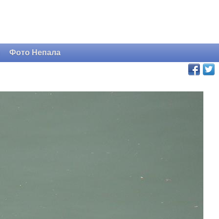
и
Фото Непала