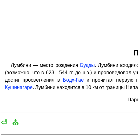
П
Лумбини — место рождения
Будды
. Лумбини входило
(возможно, что в 623—544 гг. до н.э.) и проповедовал у
достиг просветления в
Бодх-Гае
и прочитал первую 
Кушинагаре
. Лумбини находится в 10 км от границы Непа
Парк
⏎
⛪