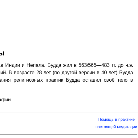
ды
в Индии и Непала. Будда жил в 563/565—483 гг. до н.э.
й. В возрасте 28 лет (по другой версии в 40 лет) Будда
ания религиозных практик Будда оставил своё тело в
рафии
Помощь в практике
настоящей медитации