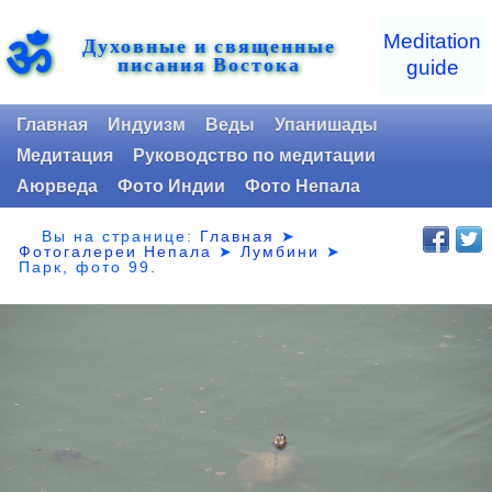
ॐ
Meditation
Духовные и священные
писания Востока
guide
Главная
Индуизм
Веды
Упанишады
Медитация
Руководство по медитации
Аюрведа
Фото Индии
Фото Непала
Вы на странице:
Главная
➤
Фотогалереи Непала
➤
Лумбини
➤
Парк,
фото 99.