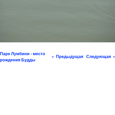
Парк Лумбини - место
Предыдущая
Следующая
<
>
рождения Будды