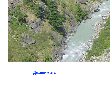
Джошиматх