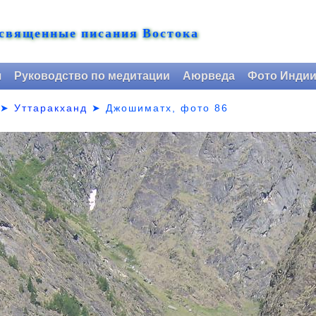
 священные писания Востока
я
Руководство по медитации
Аюрведа
Фото Инди
➤
Уттаракханд
➤
Джошиматх, фото 86