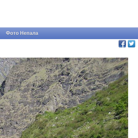
и
Фото Непала