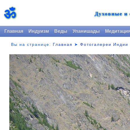
ॐ
Духовные и
Главная
Индуизм
Веды
Упанишады
Медитаци
Вы на странице:
Главная
➤
Фотогалереи Индии