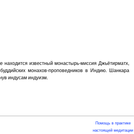
хе находится известный монастырь-миссия Джьётирматх,
х буддийских монахов-проповедников в Индию. Шанкара
нув индусам индуизм.
Помощь в практике
настоящей медитации