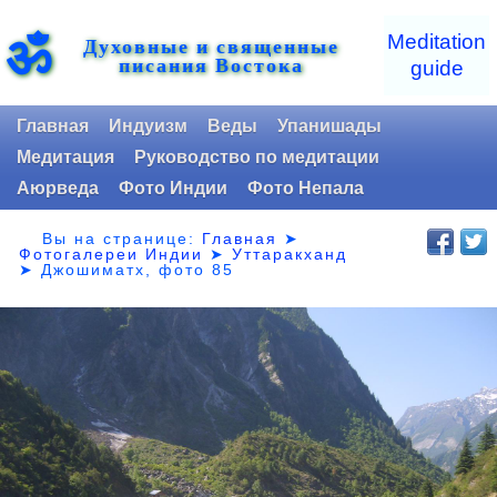
ॐ
Meditation
Духовные и священные
писания Востока
guide
Главная
Индуизм
Веды
Упанишады
Медитация
Руководство по медитации
Аюрведа
Фото Индии
Фото Непала
Вы на странице:
Главная
➤
Фотогалереи Индии
➤
Уттаракханд
➤
Джошиматх, фото 85