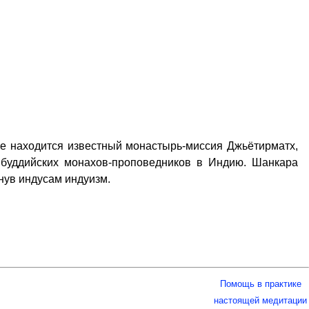
хе находится известный монастырь-миссия Джьётирматх,
х буддийских монахов-проповедников в Индию. Шанкара
нув индусам индуизм.
Помощь в практике
настоящей медитации