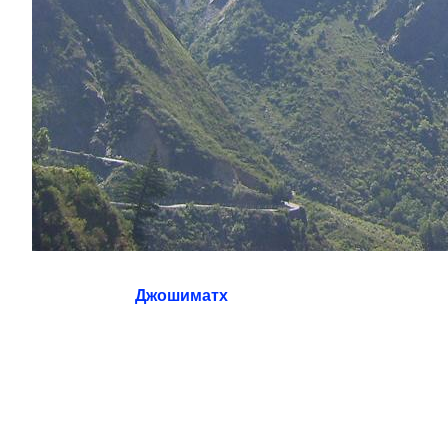
Джошиматх