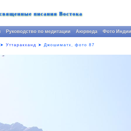
 священные писания Востока
я
Руководство по медитации
Аюрведа
Фото Инди
➤
Уттаракханд
➤
Джошиматх, фото 87