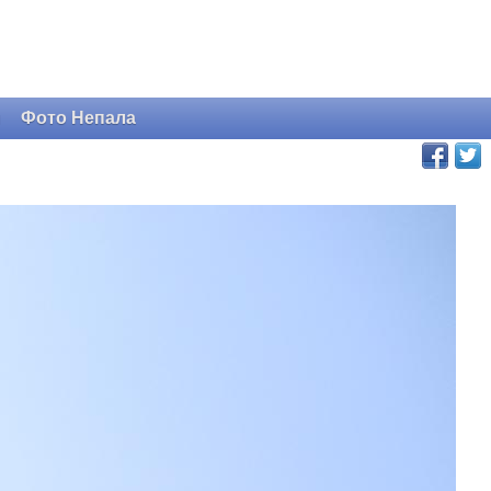
и
Фото Непала