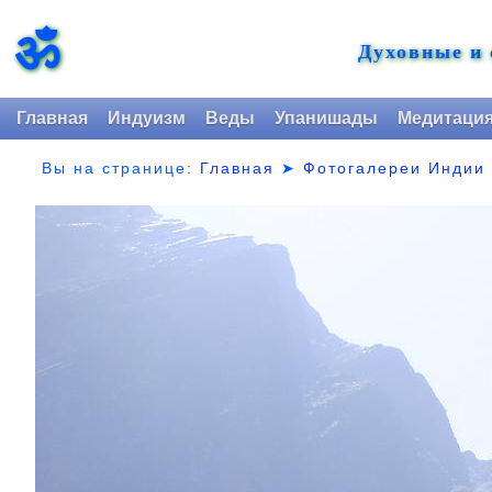
ॐ
Духовные и
Главная
Индуизм
Веды
Упанишады
Медитаци
Вы на странице:
Главная
➤
Фотогалереи Индии