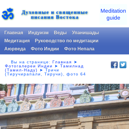
ॐ
Meditation
Духовные и священные
писания Востока
guide
Главная
Индуизм
Веды
Упанишады
Медитация
Руководство по медитации
Аюрведа
Фото Индии
Фото Непала
Вы на странице:
Главная
➤
Фотогалереи Индии
➤
Тамилнад
(Тамил-Наду)
➤
Тричи
(Тиручирапали, Тиручи), фото 64