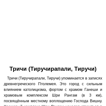
Тричи (Тиручирапали, Тиручи)
Тричи (Тиручирапали, Тиручи) упоминается в записях
древнегреческого Птолемея. Это город с сильным
влиянием католицизма, фортом с храмом Ганеши и
храмовым комплексом Шри Рангам (в 3 км),
посвящённым местному воплощению Господа Вишну.