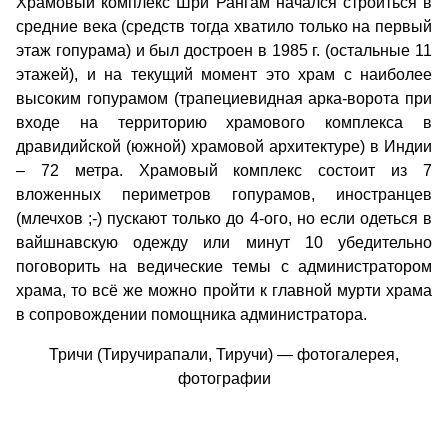
Храмовый комплекс Шри Рангам начался строиться в
средние века (средств тогда хватило только на первый
этаж гопурама) и был достроен в 1985 г. (остальные 11
этажей), и на текущий момент это храм с наиболее
высоким гопурамом (трапециевидная арка-ворота при
входе на территорию храмового комплекса в
дравидийской (южной) храмовой архитектуре) в Индии
– 72 метра. Храмовый комплекс состоит из 7
вложенных периметров гопурамов, иностранцев
(млечхов ;-) пускают только до 4-ого, но если одеться в
вайшнавскую одежду или минут 10 убедительно
поговорить на ведические темы с администратором
храма, то всё же можно пройти к главной мурти храма
в сопровождении помощника администратора.
Тричи (Тиручирапали, Тиручи) — фотогалерея,
фотографии