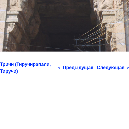
Тричи (Тиручирапали,
Предыдущая
Следующая
<
>
Тиручи)