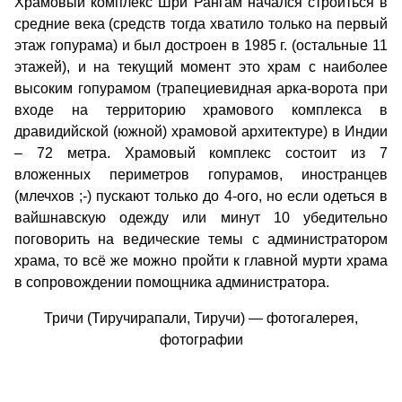
Храмовый комплекс Шри Рангам начался строиться в
средние века (средств тогда хватило только на первый
этаж гопурама) и был достроен в 1985 г. (остальные 11
этажей), и на текущий момент это храм с наиболее
высоким гопурамом (трапециевидная арка-ворота при
входе на территорию храмового комплекса в
дравидийской (южной) храмовой архитектуре) в Индии
– 72 метра. Храмовый комплекс состоит из 7
вложенных периметров гопурамов, иностранцев
(млечхов ;-) пускают только до 4-ого, но если одеться в
вайшнавскую одежду или минут 10 убедительно
поговорить на ведические темы с администратором
храма, то всё же можно пройти к главной мурти храма
в сопровождении помощника администратора.
Тричи (Тиручирапали, Тиручи) — фотогалерея,
фотографии