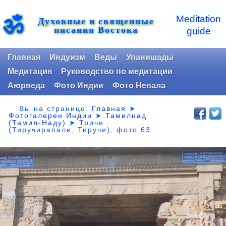
ॐ
Meditation
Духовные и священные
писания Востока
guide
Главная
Индуизм
Веды
Упанишады
Медитация
Руководство по медитации
Аюрведа
Фото Индии
Фото Непала
Вы на странице:
Главная
➤
Фотогалереи Индии
➤
Тамилнад
(Тамил-Наду)
➤
Тричи
(Тиручирапали, Тиручи), фото 63