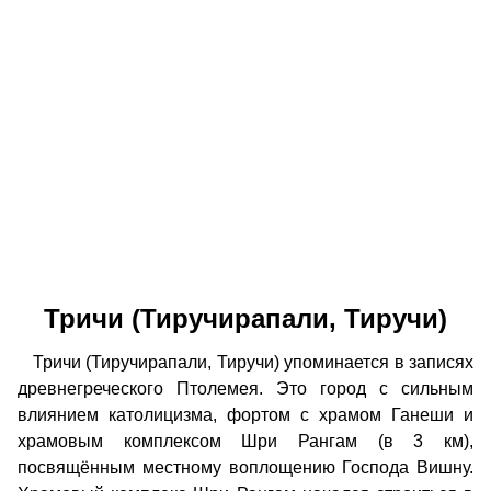
Тричи (Тиручирапали, Тиручи)
Тричи (Тиручирапали, Тиручи) упоминается в записях
древнегреческого Птолемея. Это город с сильным
влиянием католицизма, фортом с храмом Ганеши и
храмовым комплексом Шри Рангам (в 3 км),
посвящённым местному воплощению Господа Вишну.