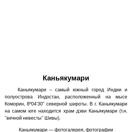
Каньякумари
Каньякумари – самый южный город Индии и
полуострова Индостан, расположенный на мысе
Коморин, 8º04'30" северной широты. В г. Каньякумари
на самом юге находится храм дэви Каньякумари (т.н.
"вечной невесты" Шивы).
Каньякумари — фотогалерея, фотографии