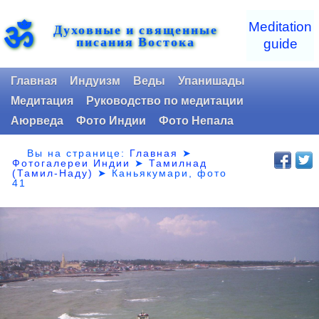
ॐ
Meditation
Духовные и священные
писания Востока
guide
Главная
Индуизм
Веды
Упанишады
Медитация
Руководство по медитации
Аюрведа
Фото Индии
Фото Непала
Вы на странице:
Главная
➤
Фотогалереи Индии
➤
Тамилнад
(Тамил-Наду)
➤
Каньякумари, фото
41