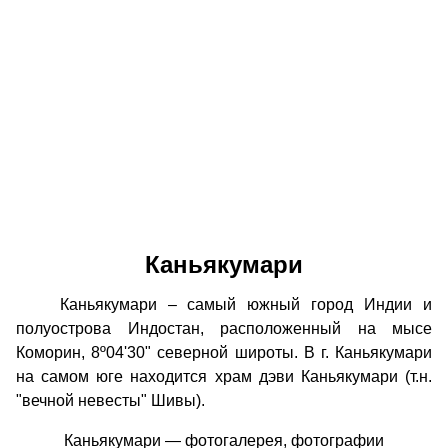
Каньякумари
Каньякумари – самый южный город Индии и
полуострова Индостан, расположенный на мысе
Коморин, 8º04'30" северной широты. В г. Каньякумари
на самом юге находится храм дэви Каньякумари (т.н.
"вечной невесты" Шивы).
Каньякумари — фотогалерея, фотографии