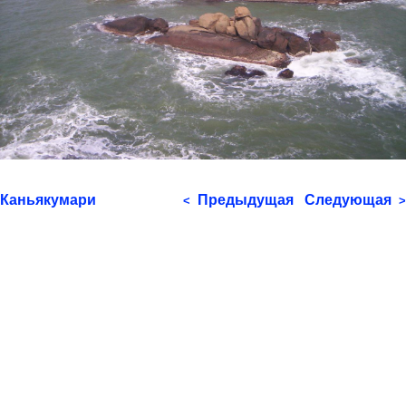
Каньякумари
Предыдущая
Следующая
<
>