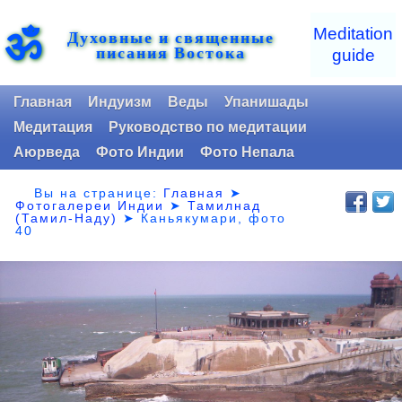
ॐ
Meditation
Духовные и священные
писания Востока
guide
Главная
Индуизм
Веды
Упанишады
Медитация
Руководство по медитации
Аюрведа
Фото Индии
Фото Непала
Вы на странице:
Главная
➤
Фотогалереи Индии
➤
Тамилнад
(Тамил-Наду)
➤
Каньякумари, фото
40