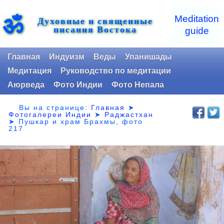
ॐ
Meditation
Духовные и священные
писания Востока
guide
Главная
Индуизм
Веды
Упанишады
Медитация
Руководство по медитации
Аюрведа
Фото Индии
Фото Непала
Вы на странице:
Главная
➤
Фотогалереи Индии
➤
Раджастхан
➤
Пушкар и храм Брахмы, фото
217