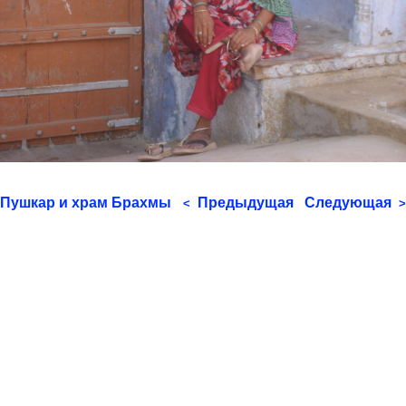
Пушкар и храм Брахмы
Предыдущая
Следующая
<
>