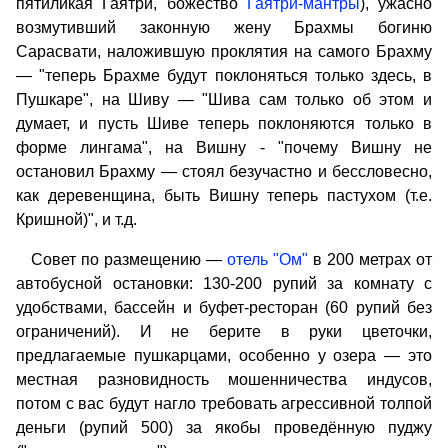
пятиликая Гаятри, божество
Гаятри-мантры
), ужасно
возмутивший законную жену Брахмы богиню
Сарасвати, наложившую проклятия на самого Брахму
— "теперь Брахме будут поклоняться только здесь, в
Пушкаре", на Шиву — "Шива сам только об этом и
думает, и пусть Шиве теперь поклоняются только в
форме лингама", на Вишну - "почему Вишну не
остановил Брахму — стоял безучастно и бессловесно,
как деревенщина, быть Вишну теперь пастухом (т.е.
Кришной)", и т.д.
Совет по размещению —
отель "Ом"
в 200 метрах от
автобусной остановки: 130-200 рупий за комнату с
удобствами, бассейн и буфет-ресторан (60 рупий без
ограничений). И не берите в руки цветочки,
предлагаемые пушкарцами, особенно у озера — это
местная разновидность мошенничества индусов,
потом с вас будут нагло требовать агрессивной толпой
деньги (рупий 500) за якобы проведённую пуджу