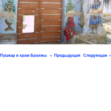
Пушкар и храм Брахмы
Предыдущая
Следующая
<
>