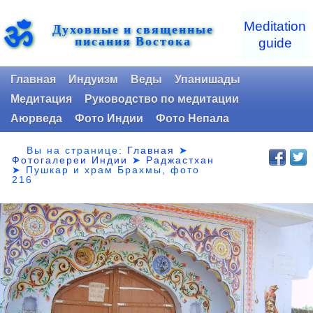
ॐ
Meditation
Духовные и священные
писания Востока
guide
Главная
Индуизм
Веды
Упанишады
Медитация
Руководство по медитации
Аюрведа
Фото Индии
Фото Непала
Вы на странице:
Главная
➤
Фотогалереи Индии
➤
Раджастхан
➤
Пушкар и храм Брахмы, фото
216