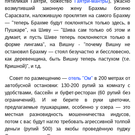
пятиликая Гаятри, божество
Гаятри-мантры
), ужасно
возмутивший законную жену Брахмы богиню
Сарасвати, наложившую проклятия на самого Брахму
— "теперь Брахме будут поклоняться только здесь, в
Пушкаре", на Шиву — "Шива сам только об этом и
думает, и пусть Шиве теперь поклоняются только в
форме лингама", на Вишну - "почему Вишну не
остановил Брахму — стоял безучастно и бессловесно,
как деревенщина, быть Вишну теперь пастухом (т.е.
Кришной)", и т.д.
Совет по размещению —
отель "Ом"
в 200 метрах от
автобусной остановки: 130-200 рупий за комнату с
удобствами, бассейн и буфет-ресторан (60 рупий без
ограничений). И не берите в руки цветочки,
предлагаемые пушкарцами, особенно у озера — это
местная разновидность мошенничества индусов,
потом с вас будут нагло требовать агрессивной толпой
деньги (рупий 500) за якобы проведённую пуджу