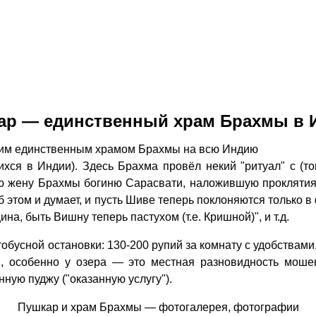
ар — единственный храм Брахмы в 
оим единственным храмом Брахмы на всю Индию
хся в Индии). Здесь Брахма провёл некий "ритуал" с (то
ую жену Брахмы богиню Сарасвати, наложившую проклятия
б этом и думает, и пусть Шиве теперь поклоняются только 
а, быть Вишну теперь пастухом (т.е. Кришной)", и т.д.
тобусной остановки: 130-200 рупий за комнату с удобствами
, особенно у озера — это местная разновидность мошен
нную пуджу ("оказанную услугу").
Пушкар и храм Брахмы — фотогалерея, фотографии