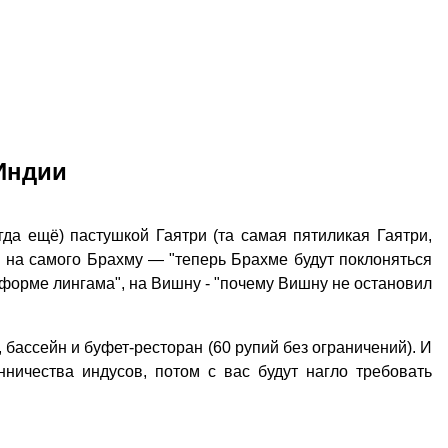
Индии
гда ещё) пастушкой Гаятри (та самая пятиликая Гаятри,
 на самого Брахму — "теперь Брахме будут поклоняться
в форме лингама", на Вишну - "почему Вишну не остановил
, бассейн и буфет-ресторан (60 рупий без ограничений). И
ничества индусов, потом с вас будут нагло требовать