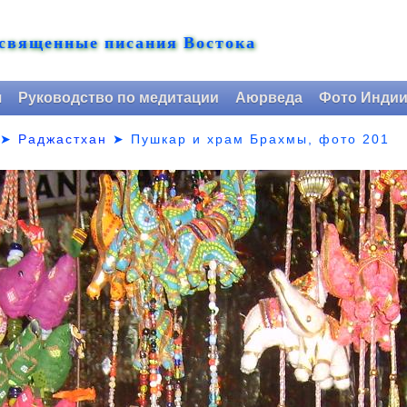
 священные писания Востока
я
Руководство по медитации
Аюрведа
Фото Инди
➤
Раджастхан
➤
Пушкар и храм Брахмы, фото 201