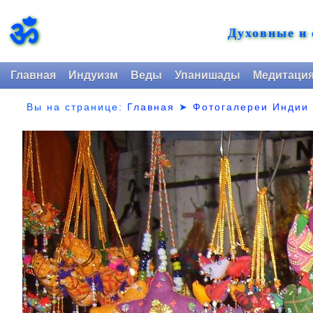
ॐ
Духовные и
Главная
Индуизм
Веды
Упанишады
Медитаци
Вы на странице:
Главная
➤
Фотогалереи Индии