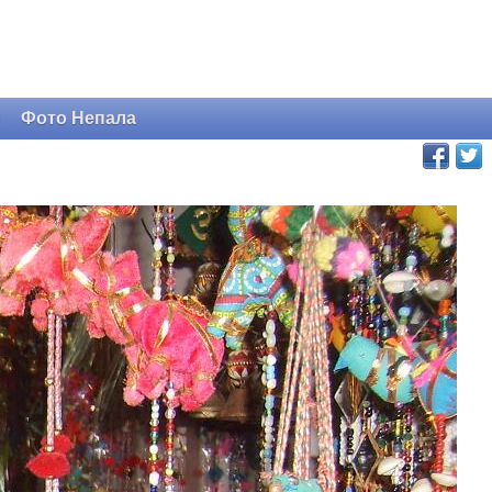
и
Фото Непала