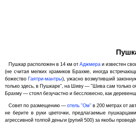
Пушк
Пушкар расположен в 14 км от
Аджмера
и известен св
(не считая мелких храмиков Брахме, иногда встречающи
божество
Гаятри-мантры
), ужасно возмутивший законн
только здесь, в Пушкаре", на Шиву — "Шива сам только о
Брахму — стоял безучастно и бессловесно, как деревенщин
Совет по размещению —
отель "Ом"
в 200 метрах от ав
не берите в руки цветочки, предлагаемые пушкарцами
агрессивной толпой деньги (рупий 500) за якобы проведё