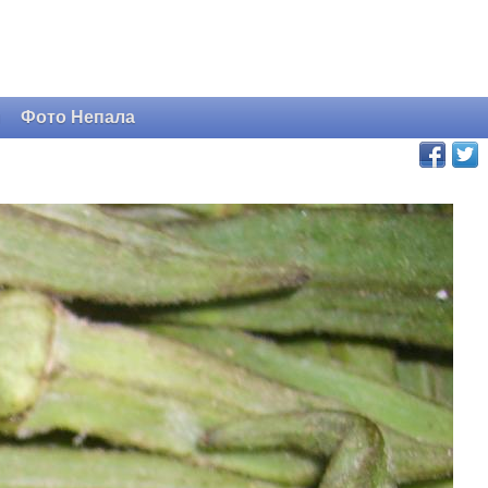
и
Фото Непала