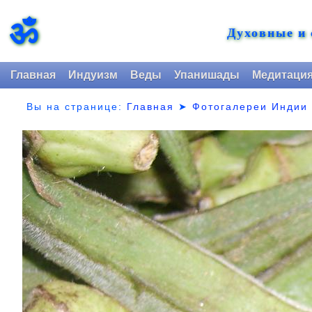
ॐ
Духовные и
Главная
Индуизм
Веды
Упанишады
Медитаци
Вы на странице:
Главная
➤
Фотогалереи Индии