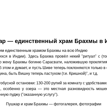
ар — единственный храм Брахмы в 
оим единственным храмом Брахмы на всю Индию
хся в Индии). Здесь Брахма провёл некий "ритуал" с (то
ую жену Брахмы богиню Сарасвати, наложившую проклятия
б этом и думает, и пусть Шиве теперь поклоняются только 
а, быть Вишну теперь пастухом (т.е. Кришной)", и т.д.
тобусной остановки: 130-200 рупий за комнату с удобствами
, особенно у озера — это местная разновидность мошен
нную пуджу ("оказанную услугу").
Пушкар и храм Брахмы — фотогалерея, фотографии