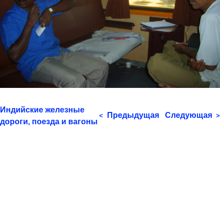
Индийские железные
Предыдущая
Следующая
<
>
дороги, поезда и вагоны