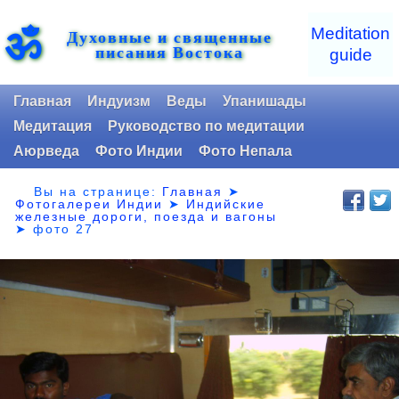
ॐ
Meditation
Духовные и священные
писания Востока
guide
Главная
Индуизм
Веды
Упанишады
Медитация
Руководство по медитации
Аюрведа
Фото Индии
Фото Непала
Вы на странице:
Главная
➤
Фотогалереи Индии
➤
Индийские
железные дороги, поезда и вагоны
➤
фото 27