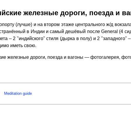
йские железные дороги, поезда и в
порту (лучше) и на втором этаже центрального ж/д вокза
ространённый в Индии и самый дешёвый после General (4 си
лета – 2 "индийского" стиля (дырка в полу) и 2 "западного
димо иметь свою.
ие железные дороги, поезда и вагоны — фотогалерея, фо
Meditation guide