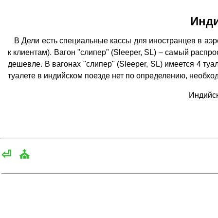
Инди
В Дели есть специальные кассы для иностранцев в аэро
к клиентам). Вагон "слипер" (Sleeper, SL) – самый расп
дешевле. В вагонах "слипер" (Sleeper, SL) имеется 4 туа
туалете в индийском поезде нет по определению, необхо
Индийск
⏎
⛪