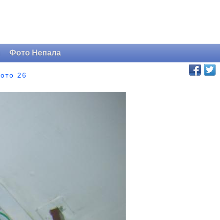
и
Фото Непала
ото 26