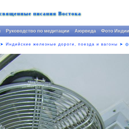
 священные писания Востока
я
Руководство по медитации
Аюрведа
Фото Инди
➤
Индийские железные дороги, поезда и вагоны
➤
ф