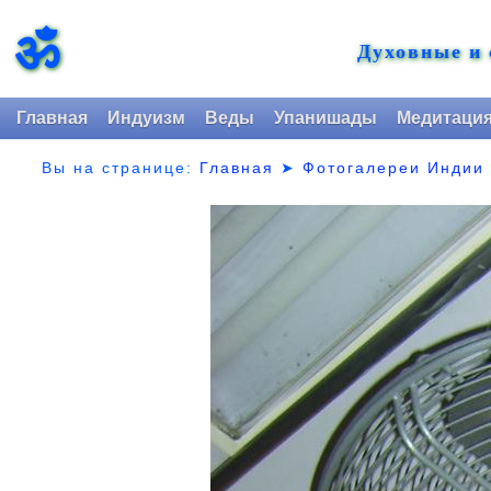
ॐ
Духовные и
Главная
Индуизм
Веды
Упанишады
Медитаци
Вы на странице:
Главная
➤
Фотогалереи Индии