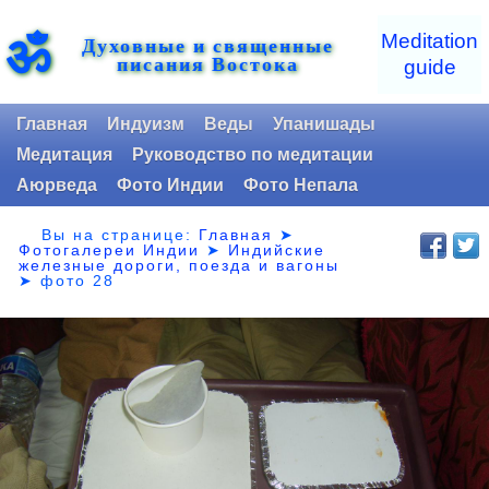
ॐ
Meditation
Духовные и священные
писания Востока
guide
Главная
Индуизм
Веды
Упанишады
Медитация
Руководство по медитации
Аюрведа
Фото Индии
Фото Непала
Вы на странице:
Главная
➤
Фотогалереи Индии
➤
Индийские
железные дороги, поезда и вагоны
➤
фото 28