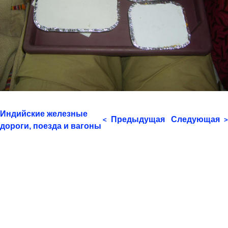
Индийские железные
Предыдущая
Следующая
<
>
дороги, поезда и вагоны