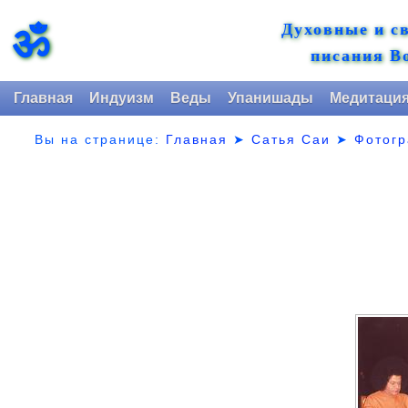
Духовные и с
ॐ
писания В
Главная
Индуизм
Веды
Упанишады
Медитаци
Вы на странице:
Главная
➤
Сатья Саи
➤
Фотог