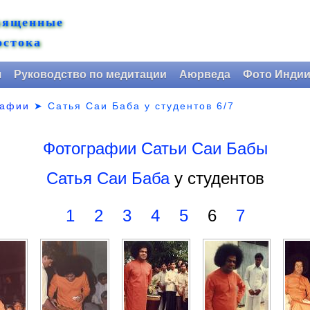
вященные
остока
я
Руководство по медитации
Аюрведа
Фото Инди
рафии
➤
Сатья Саи Баба у студентов 6/7
Фотографии Сатьи Саи Бабы
Сатья Саи Баба
у студентов
1
2
3
4
5
6
7