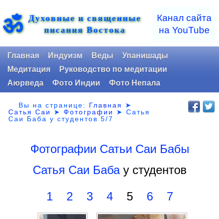
Духовные и священные
ॐ
Канал сайта
писания Востока
на YouTube
Главная
Индуизм
Веды
Упанишады
Медитация
Руководство по медитации
Аюрведа
Фото Индии
Фото Непала
Вы на странице:
Главная
➤
Сатья Саи
➤
Фотографии
➤
Сатья
Саи Баба у студентов 5/7
Фотографии Сатьи Саи Бабы
Сатья Саи Баба
у студентов
1
2
3
4
5
6
7