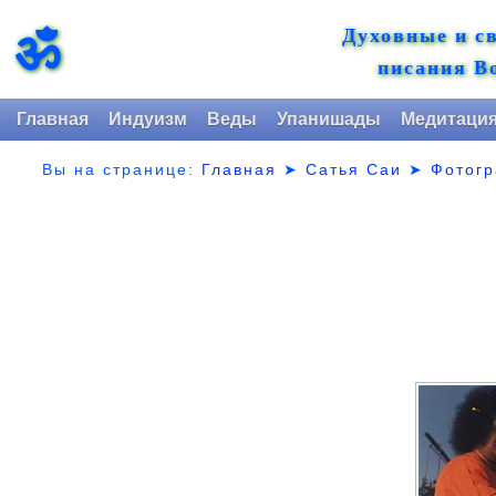
Духовные и с
ॐ
писания В
Главная
Индуизм
Веды
Упанишады
Медитаци
Вы на странице:
Главная
➤
Сатья Саи
➤
Фотог