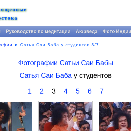
вященные
остока
я
Руководство по медитации
Аюрведа
Фото Инди
рафии
➤
Сатья Саи Баба у студентов 3/7
Фотографии Сатьи Саи Бабы
Сатья Саи Баба
у студентов
1
2
3
4
5
6
7