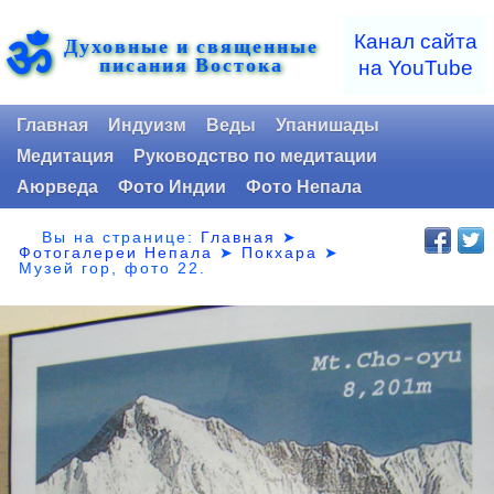
ॐ
Канал сайта
Духовные и священные
писания Востока
на YouTube
Главная
Индуизм
Веды
Упанишады
Медитация
Руководство по медитации
Аюрведа
Фото Индии
Фото Непала
Вы на странице:
Главная
➤
Фотогалереи Непала
➤
Покхара
➤
Музей гор,
фото 22.