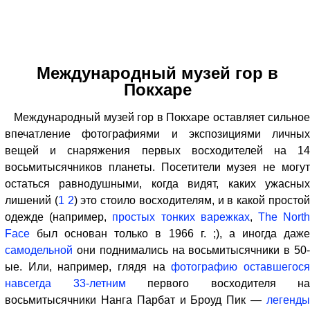
Международный музей гор в
Покхаре
Международный музей гор в Покхаре оставляет сильное
впечатление фотографиями и экспозициями личных
вещей и снаряжения первых восходителей на 14
восьмитысячников планеты. Посетители музея не могут
остаться равнодушными, когда видят, каких ужасных
лишений (
1
2
) это стоило восходителям, и в какой просто
одежде (например,
простых тонких варежках
,
The Nort
Face
был основан только в 1966 г. ;), а иногда даже
самодельной
они поднимались на восьмитысячники в 50-
ые. Или, например, глядя на
фотографию оставшегос
навсегда 33-летним
первого восходителя на
восьмитысячники Нанга Парбат и Броуд Пик —
легенды