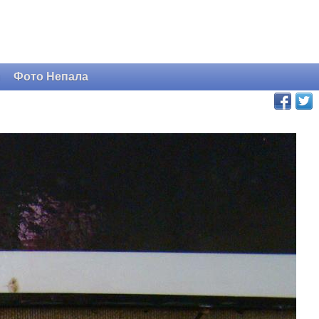
и
Фото Непала