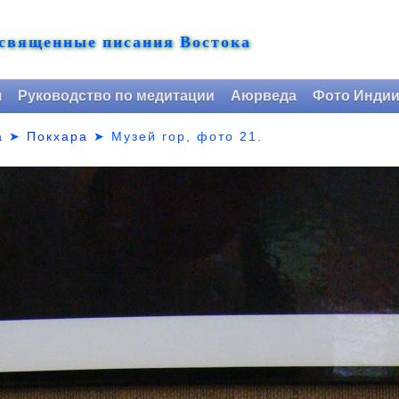
 священные писания Востока
я
Руководство по медитации
Аюрведа
Фото Инди
а
➤
Покхара
➤ Музей гор,
фото 21.