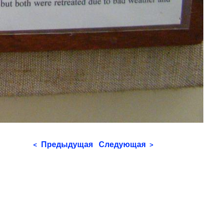
Предыдущая
Следующая
<
>