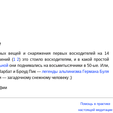
е
ных вещей и снаряжения первых восходителей на 14
шений (
1
2
) это стоило восходителям, и в какой простой
ьной
они поднимались на восьмитысячники в 50-ые. Или,
Парбат и Броуд Пик —
легенды альпинизма Германа Буля
и — загадочному снежному человеку ;)
афии
Помощь в практике
настоящей медитации