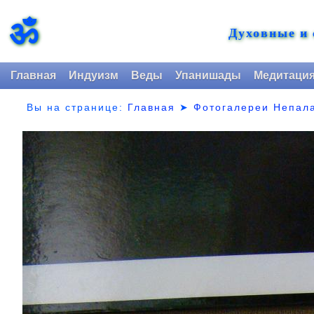
ॐ
Духовные и
Главная
Индуизм
Веды
Упанишады
Медитаци
Вы на странице:
Главная
➤
Фотогалереи Непал