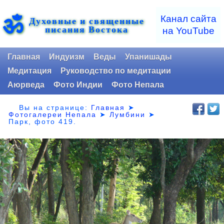
ॐ
Канал сайта
Духовные и священные
писания Востока
на YouTube
Главная
Индуизм
Веды
Упанишады
Медитация
Руководство по медитации
Аюрведа
Фото Индии
Фото Непала
Вы на странице:
Главная
➤
Фотогалереи Непала
➤
Лумбини
➤
Парк,
фото 419.