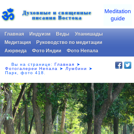
ॐ
Meditation
Духовные и священные
писания Востока
guide
Главная
Индуизм
Веды
Упанишады
Медитация
Руководство по медитации
Аюрведа
Фото Индии
Фото Непала
Вы на странице:
Главная
➤
Фотогалереи Непала
➤
Лумбини
➤
Парк,
фото 418.