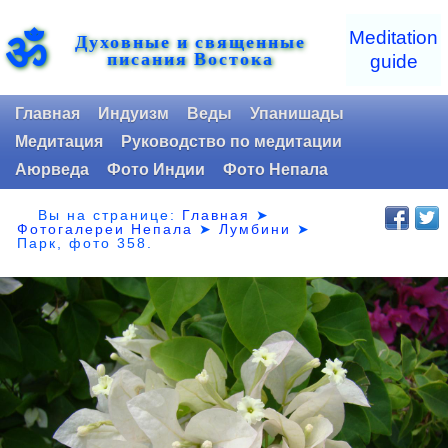
ॐ
Meditation
Духовные и священные
писания Востока
guide
Главная
Индуизм
Веды
Упанишады
Медитация
Руководство по медитации
Аюрведа
Фото Индии
Фото Непала
Вы на странице:
Главная
➤
Фотогалереи Непала
➤
Лумбини
➤
Парк,
фото 358.