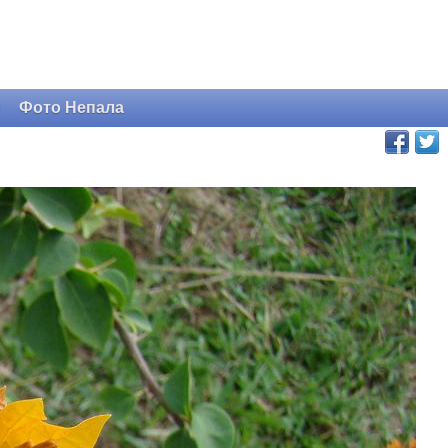
и
Фото Непала