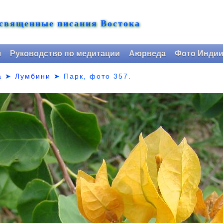
 священные писания Востока
я
Руководство по медитации
Аюрведа
Фото Инди
а
➤
Лумбини
➤ Парк,
фото 357.