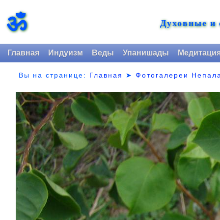
ॐ
Духовные и
Главная
Индуизм
Веды
Упанишады
Медитаци
Вы на странице:
Главная
➤
Фотогалереи Непал