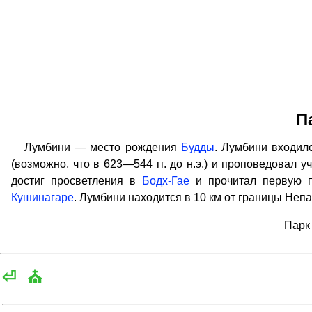
П
Лумбини — место рождения
Будды
. Лумбини входило
(возможно, что в 623—544 гг. до н.э.) и проповедовал у
достиг просветления в
Бодх-Гае
и прочитал первую 
Кушинагаре
. Лумбини находится в 10 км от границы Непа
Парк
⏎
⛪