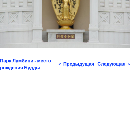
Парк Лумбини - место
Предыдущая
Следующая
<
>
рождения Будды