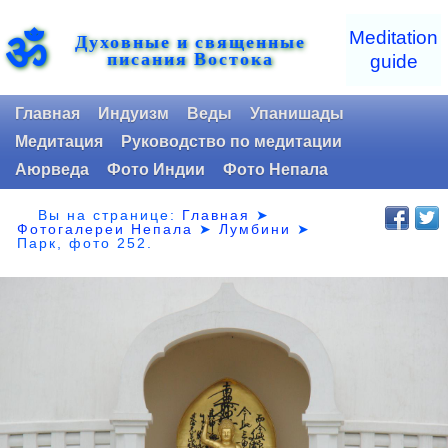
ॐ
Meditation
Духовные и священные
писания Востока
guide
Главная
Индуизм
Веды
Упанишады
Медитация
Руководство по медитации
Аюрведа
Фото Индии
Фото Непала
Вы на странице:
Главная
➤
Фотогалереи Непала
➤
Лумбини
➤
Парк,
фото 252.