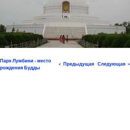
Парк Лумбини - место
Предыдущая
Следующая
<
>
рождения Будды