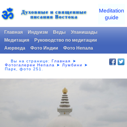
ॐ
Meditation
Духовные и священные
писания Востока
guide
Главная
Индуизм
Веды
Упанишады
Медитация
Руководство по медитации
Аюрведа
Фото Индии
Фото Непала
Вы на странице:
Главная
➤
Фотогалереи Непала
➤
Лумбини
➤
Парк,
фото 251.