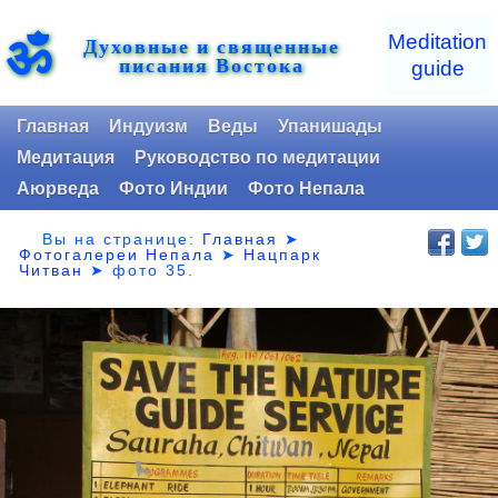
ॐ
Meditation
Духовные и священные
писания Востока
guide
Главная
Индуизм
Веды
Упанишады
Медитация
Руководство по медитации
Аюрведа
Фото Индии
Фото Непала
Вы на странице:
Главная
➤
Фотогалереи Непала
➤
Нацпарк
Читван
➤
фото 35.