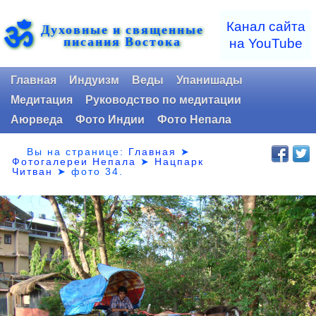
ॐ
Канал сайта
Духовные и священные
писания Востока
на YouTube
Главная
Индуизм
Веды
Упанишады
Медитация
Руководство по медитации
Аюрведа
Фото Индии
Фото Непала
Вы на странице:
Главная
➤
Фотогалереи Непала
➤
Нацпарк
Читван
➤
фото 34.