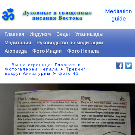
ॐ
Meditation
Духовные и священные
писания Востока
guide
Главная
Индуизм
Веды
Упанишады
Медитация
Руководство по медитации
Аюрведа
Фото Индии
Фото Непала
Вы на странице:
Главная
➤
Фотогалереи Непала
➤
Трекинг
вокруг Аннапурны
➤
фото 43