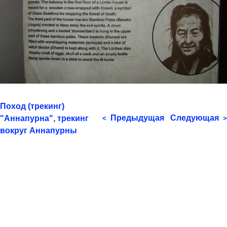
Поход (трекинг)
Предыдущая
Следующая
"Аннапурна", трекинг
<
>
вокруг Аннапурны