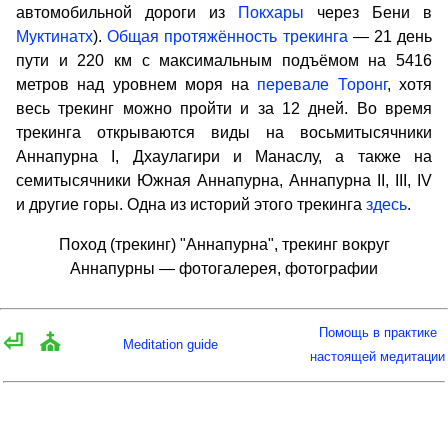
автомобильной дороги из
Покхары
через Бени в
Муктинатх
).
Общая протяжённость трекинга
— 21 день
пути и 220 км с максимальным подъёмом на 5416
метров над уровнем моря на
перевале Торонг
, хотя
весь трекинг можно пройти и за 12 дней. Во время
трекинга открываются виды на восьмитысячники
Аннапурна I, Дхаулагири и Манаслу, а также на
семитысячники Южная Аннапурна, Аннапурна II, III, IV
и другие горы. Одна из историй этого трекинга
здесь
.
Поход (трекинг) "Аннапурна", трекинг вокруг
Аннапурны — фотогалерея, фотографии
Помощь в практике
⏎
⛪
Meditation guide
настоящей медитации