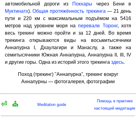
автомобильной дороги из
Покхары
через Бени в
Муктинатх
).
Общая протяжённость трекинга
— 21 день
пути и 220 км с максимальным подъёмом на 5416
метров над уровнем моря на
перевале Торонг
, хотя
весь трекинг можно пройти и за 12 дней. Во время
трекинга открываются виды на восьмитысячники
Аннапурна I, Дхаулагири и Манаслу, а также на
семитысячники Южная Аннапурна, Аннапурна II, III, IV
и другие горы. Одна из историй этого трекинга
здесь
.
Поход (трекинг) "Аннапурна", трекинг вокруг
Аннапурны — фотогалерея, фотографии
Помощь в практике
⏎
⛪
Meditation guide
настоящей медитации