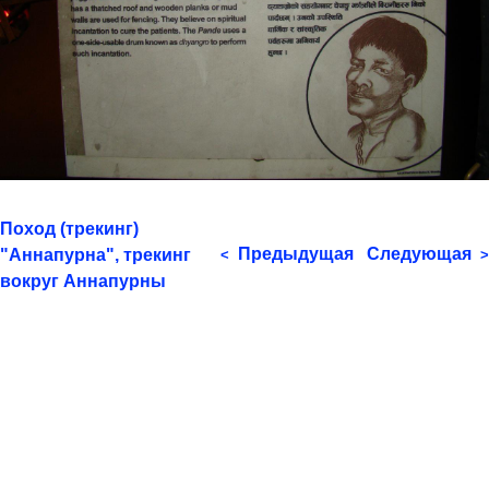
Поход (трекинг)
Предыдущая
Следующая
"Аннапурна", трекинг
<
>
вокруг Аннапурны