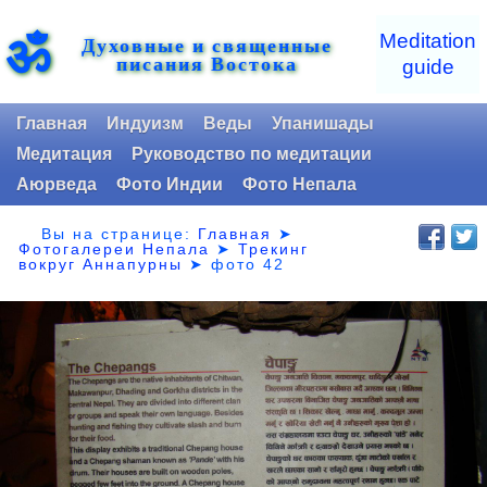
ॐ
Meditation
Духовные и священные
писания Востока
guide
Главная
Индуизм
Веды
Упанишады
Медитация
Руководство по медитации
Аюрведа
Фото Индии
Фото Непала
Вы на странице:
Главная
➤
Фотогалереи Непала
➤
Трекинг
вокруг Аннапурны
➤
фото 42