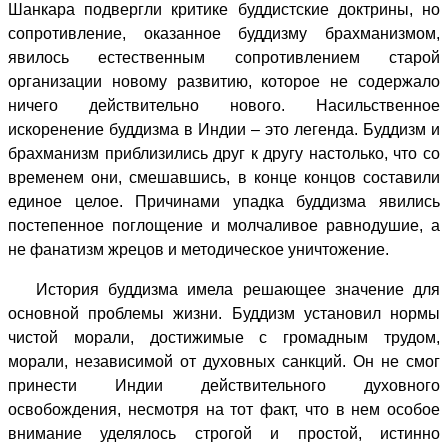
Шанкара подвергли критике буддистские доктрины, но
сопротивление, оказанное буддизму брахманизмом,
явилось естественным сопротивлением старой
организации новому развитию, которое не содержало
ничего действительно нового. Насильственное
искоренение буддизма в Индии – это легенда. Буддизм и
брахманизм приблизились друг к другу настолько, что со
временем они, смешавшись, в конце концов составили
единое целое. Причинами упадка буддизма явились
постепенное поглощение и молчаливое равнодушие, а
не фанатизм жрецов и методическое уничтожение.
История буддизма имела решающее значение для
основной проблемы жизни. Буддизм установил нормы
чистой морали, достижимые с громадным трудом,
морали, независимой от духовных санкций. Он не смог
принести Индии действительного духовного
освобождения, несмотря на тот факт, что в нем особое
внимание уделялось строгой и простой, истинно