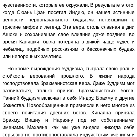
чувственности, которые ее окружали. В результате этого,
когда Сюань Цзан посетил Индию, он нашел истинные
ценности первоначального буддизма погрязшими в
трясине мифов и легенд. Эта вера, столь славная в дни
Ашоки и сохранившая свое влияние даже позднее, во
время Канишки, была потеряна в дикой чаще чудес и
небылиц, подобных россказням о бесконечных буддах
или непорочных зачатиях.
Но кроме вырождения буддизма, сыграла свою роль и
стойкость верований прошлого. В жизни народа
господствовала брахманистская вера. Даже буддизм мог
развиваться, только приняв брахманистских богов.
Ранний буддизм включал в себя Индру, Брахму и другие
божества. Новообращенные привнесли в него многое из
своего почитания древних богов. Хинаяна приняла
Брахму, Вишну и Нараяну под их собственными
именами. Махаяна, как мы уже видели, никогда себя
серьезно не противопоставляла индуистским учениям и