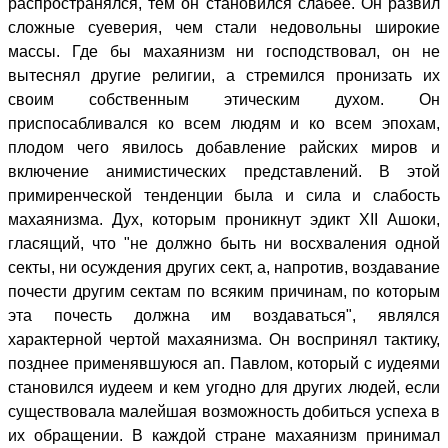
распространялся, тем он становился слабее. Он развил
сложные суеверия, чем стали недовольны широкие
массы. Где бы махаянизм ни господствовал, он не
вытеснял другие религии, а стремился пронизать их
своим собственным этическим духом. Он
приспосабливался ко всем людям и ко всем эпохам,
плодом чего явилось добавление райских миров и
включение анимистических представлений. В этой
примиренческой тенденции была и сила и слабость
махаянизма. Дух, которым проникнут эдикт XII Ашоки,
гласящий, что "не должно быть ни восхваления одной
секты, ни осуждения других сект, а, напротив, воздавание
почести другим сектам по всяким причинам, по которым
эта почесть должна им воздаваться", являлся
характерной чертой махаянизма. Он воспринял тактику,
позднее применявшуюся ап. Павлом, который с иудеями
становился иудеем и кем угодно для других людей, если
существовала малейшая возможность добиться успеха в
их обращении. В каждой стране махаянизм принимал