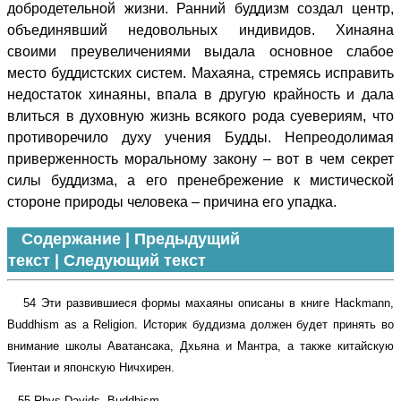
добродетельной жизни. Ранний буддизм создал центр,
объединявший недовольных индивидов. Хинаяна
своими преувеличениями выдала основное слабое
место буддистских систем. Махаяна, стремясь исправить
недостаток хинаяны, впала в другую крайность и дала
влиться в духовную жизнь всякого рода суевериям, что
противоречило духу учения Будды. Непреодолимая
приверженность моральному закону – вот в чем секрет
силы буддизма, а его пренебрежение к мистической
стороне природы человека – причина его упадка.
Содержание
|
Предыдущий
текст
|
Следующий текст
54 Эти развившиеся формы махаяны описаны в книге Hackmann,
Buddhism as a Religion. Историк буддизма должен будет принять во
внимание школы Аватансака, Дхьяна и Мантра, а также китайскую
Тиентаи и японскую Ничхирен.
55 Rhys Davids, Buddhism.