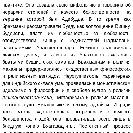
практике. Она создала свою мифологию и говорила об
иерархии степеней и качеств божественности, на
вершине которой был Адибудда. В то время как
брахманы рассматривали Будду как воплощение Вишну,
буддисты, платя им любезностью за любезность,
отождествляли Вишну с бодхисаттвой Падмапани,
называемым Авалокитешвара. Религия становилась
личным делом, и аскеты из брахманов считались
братьями буддистских саманов. Брахманизм и религия
махаяны придерживались тождественных философских
и религиозных взглядов. Неуступчивость, характерная
для индийского склада ума, проявилась в монистическом
идеализме в философии и в свободе культа в религии
(иштадэватарадхана)
. Метафизика и религия махаяны
соответствуют метафизике и теизму адвайты. И ради
того, чтобы удовлетворить потребности огромного
большинства людей, она превратилась всего лишь в
бледную копию Бхагавадгиты. Постепенный процесс