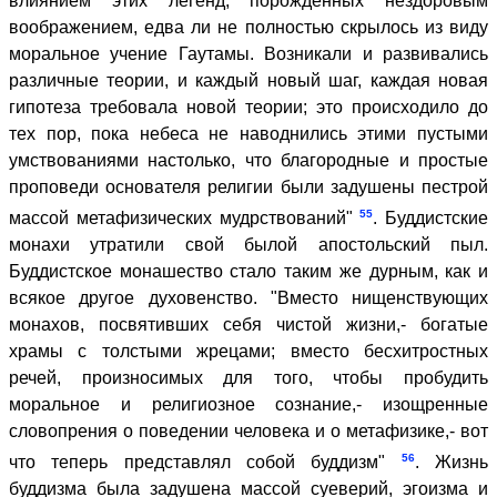
влиянием этих легенд, порожденных нездоровым
воображением, едва ли не полностью скрылось из виду
моральное учение Гаутамы. Возникали и развивались
различные теории, и каждый новый шаг, каждая новая
гипотеза требовала новой теории; это происходило до
тех пор, пока небеса не наводнились этими пустыми
умствованиями настолько, что благородные и простые
проповеди основателя религии были задушены пестрой
55
массой метафизических мудрствований"
. Буддистские
монахи утратили свой былой апостольский пыл.
Буддистское монашество стало таким же дурным, как и
всякое другое духовенство. "Вместо нищенствующих
монахов, посвятивших себя чистой жизни,- богатые
храмы с толстыми жрецами; вместо бесхитростных
речей, произносимых для того, чтобы пробудить
моральное и религиозное сознание,- изощренные
словопрения о поведении человека и о метафизике,- вот
56
что теперь представлял собой буддизм"
. Жизнь
буддизма была задушена массой суеверий, эгоизма и