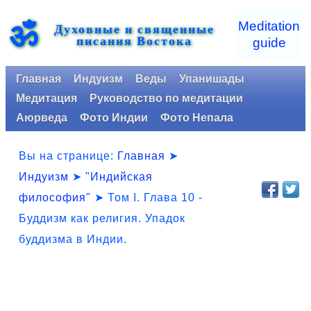
ॐ
Meditation
Духовные и священные
писания Востока
guide
Главная
Индуизм
Веды
Упанишады
Медитация
Руководство по медитации
Аюрведа
Фото Индии
Фото Непала
Вы на странице:
Главная
➤
Индуизм
➤
"Индийская
философия"
➤
Том I. Глава 10 -
Буддизм как религия. Упадок
буддизма в Индии.