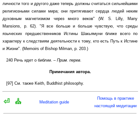
личности того и другого даже теперь должны считаться сильнейшими
религиозными силами мира; они притягивают сердца людей неким
духовным магнетизмом через много веков" (W. S. Lilly, Many
Mansions, р. 62). "Я все больше и больше чувствую, что среды
языческих предшественников Истины Шакьямуни ближе всего по
характеру к следствиям деятельности к тому, кто есть Путь к Истине
и Жизни". (Memoirs of Bishop Milman, р. 203.)
240 Речь идет о библии. –
Прим. перев.
Примечания автора.
[97] См. также Keith, Buddhist philosophy.
Помощь в практике
⏎
⛪
Meditation guide
настоящей медитации