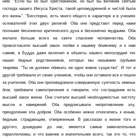
нем: "Если бы он был христианином, он был бы великим святым
господа нашего Иисуса Христа, такой целомудренной и чистой была
его жизнь". "Бесспорно, есть много общего в характере и в учениях
основателей этих двух религий. Оба они предстают перед нами
полными бесконечно критического духа и бесконечно мудрыми. Оба
желали больше всего на свете спасения человечества. Оба
провозгласили высший закон любви к нашему ближнему и к нам
самим, а Будда даже включил в объекты нашего милосердия тех
наших бедных родственников, которых мы называем грубыми
тварями. "Ты не должен обижать ни одно живое существо". И тот и
другой требовали от своих учеников, чтобы они оставили все и пошли
за учителем. Оба они проповедовали совершенную суетность земных
благ, требовали самоотречения и говорили, что сострадание есть
высший закон жизни. Они считали высшей необходимостью чистоту
мысли и намерений. Оба предписывали непротивление злу,
преодоление зла добром. Оба особенно нежно относились к юным,
бедным, страдающим, отверженным. В рассказах о жизни того и
другого, дошедших до нас, имеются самые замечательные
параллелизмы; и что важнее и значительнее всего, так это то, что