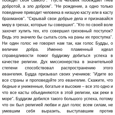
победит себя самого". "Пусть человек побеждает гнев
добротой, а зло добром". "Не рождение, а одно только
поведение приводит человека в низшую касту или в касту
брахманов". "Скрывай свои добрые дела и признавайся
миру в грехах, которые ты совершил". "Кто по своей воле
захочет хулить тех, кто совершил греховный поступок?
Ведь это значило бы сыпать соль на раны их проступка".
Ни один голос не говорил нам так, как голос Будды, о
величии добра. Именно пламенный идеал
справедливости помог буддизму добиться успеха в
качестве религии. Дух миссионерства в значительной
степени способствовал распространению этого
евангелия. Будда призывал своих учеников: "Идите во
все страны и проповедуйте это евангелие. Скажите, что
бедные и униженные, богатые и высокие – все это одно и
что все касты объединяются в этой религии, как реки в
море". Буддизм добился такого большого успеха, потому
что он был религией любви и дал голос всем силам, не
умевшим себя выразить, выступавшим против