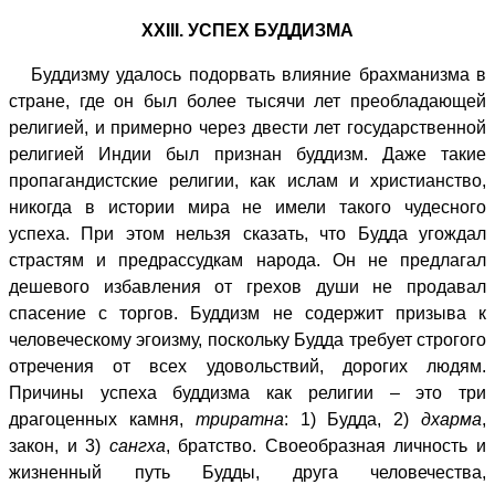
XXIII. УСПЕХ БУДДИЗМА
Буддизму удалось подорвать влияние брахманизма в
стране, где он был более тысячи лет преобладающей
религией, и примерно через двести лет государственной
религией Индии был признан буддизм. Даже такие
пропагандистские религии, как ислам и христианство,
никогда в истории мира не имели такого чудесного
успеха. При этом нельзя сказать, что Будда угождал
страстям и предрассудкам народа. Он не предлагал
дешевого избавления от грехов души не продавал
спасение с торгов. Буддизм не содержит призыва к
человеческому эгоизму, поскольку Будда требует строгого
отречения от всех удовольствий, дорогих людям.
Причины успеха буддизма как религии – это три
драгоценных камня,
триратна
: 1) Будда, 2)
дхарма
,
закон, и 3)
сангха
, братство. Своеобразная личность и
жизненный путь Будды, друга человечества,