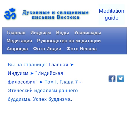
ॐ
Meditation
Духовные и священные
писания Востока
guide
Главная
Индуизм
Веды
Упанишады
Медитация
Руководство по медитации
Аюрведа
Фото Индии
Фото Непала
Вы на странице:
Главная
➤
Индуизм
➤
"Индийская
философия"
➤
Том I. Глава 7 -
Этический идеализм раннего
буддизма. Успех буддизма.