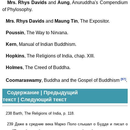
Mrs. Rhys Davids
and
Aung
, Anuruddha's Compendium
of Phylosophy.
Mrs. Rhys Davids
and
Maung Tin
, The Expositor.
Pоussin
, The Way to Nirvana.
Kern
, Manual of Indian Buddhism.
Hоpkins
, The Religions of India, chap. XIII.
Hоlmes
, The Creed of Buddha.
[97]
Coomaraswamy
, Buddha and the Gospel of Buddhism
.
Содержание
|
Предыдущий
текст
|
Следующий текст
238 Barth, The Religions of India, p. 118.
239 Даже в средние века Марко Поло слышал о Будде и писал о