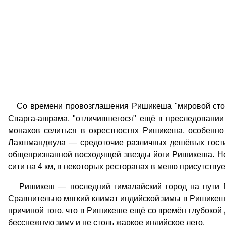
Со времени провозглашения Ришикеша "мировой столиц
Сварга-ашрама, "отличившегося" ещё в преследовании
монахов селиться в окрестностях Ришикеша, особенн
Лакшманджула — средоточие различных дешёвых гости
общепризнанной восходящей звезды йоги Ришикеша. Не
сити на 4 км, в некоторых ресторанах в меню присутствует
Ришикеш — последний гималайский город на пути Га
Сравнительно мягкий климат индийской зимы в Ришикеше
причиной того, что в Ришикеше ещё со времён глубокой
бесснежную зиму и не столь жаркое индийское лето.