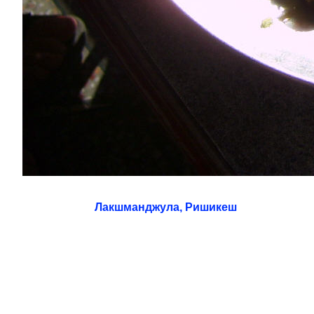
Лакшманджула, Ришикеш