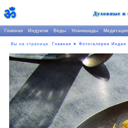
ॐ
Духовные и
Главная
Индуизм
Веды
Упанишады
Медитаци
Вы на странице:
Главная
➤
Фотогалереи Индии