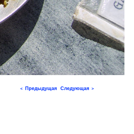
Предыдущая
Следующая
<
>