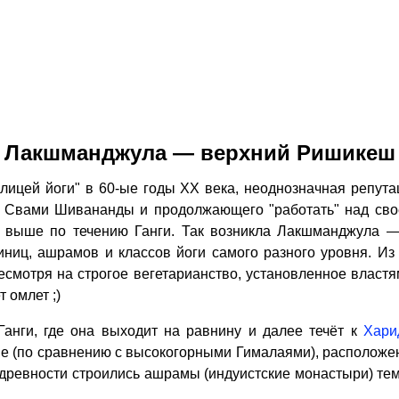
Лакшманджула — верхний Ришикеш
ей йоги" в 60-ые годы XX века, неоднозначная репутац
 Свами Шивананды и продолжающего "работать" над своей
о выше по течению Ганги. Так возникла Лакшманджула 
ниц, ашрамов и классов йоги самого разного уровня. И
смотря на строгое вегетарианство, установленное власт
 омлет ;)
нги, где она выходит на равнину и далее течёт к
Хари
 (по сравнению с высокогорными Гималаями), расположен
 древности строились ашрамы (индуистские монастыри) те