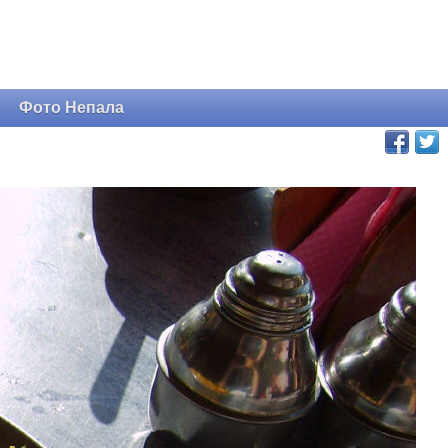
и
Фото Непала