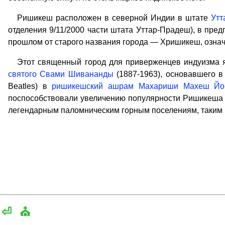
Ришикеш расположен в северной Индии в штате
Утт
отделения 9/11/2000 части штата Уттар-Прадеш), в пр
прошлом от старого названия города — Хришикеш, означ
Этот священный город для приверженцев индуизма явл
святого Свами Шивананды
(1887-1963), основавшего 
Beatles) в
ришикешский ашрам Махариши Махеш Йо
поспособствовали увеличению популярности Ришикеша дл
легендарным паломническим горным поселениям, таким
⏎
⛪