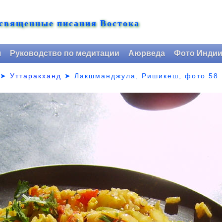
 священные писания Востока
я
Руководство по медитации
Аюрведа
Фото Инди
➤
Уттаракханд
➤
Лакшманджула, Ришикеш, фото 58