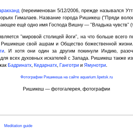
аракханд
(переименован 5/12/2006, прежде назывался Утт
едгорьях Гималаев. Название города Ришикеш ("Пряди вол
ающее ещё одно имя Господа Вишну — "Владыка чувств" (
яется "мировой столицей йоги", на что больше всего по
в Ришикеше свой ашрам и Общество божественной жизни.
ги
. И хотя они один за другим покинули Индию, разоч
я всех духовных искателей с Запада. Ришикеш также изв
 как
Бадринатх
,
Кедарнатх
,
Ганготри
и
Ямунотри
.
Фотографии Ришикеша на сайте aquarium.lipetsk.ru
Ришикеш — фотогалерея, фотографии
Meditation guide