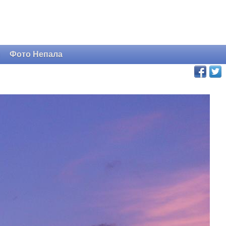
и
Фото Непала