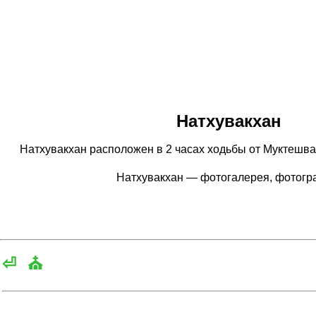
Натхувакхан
Натхувакхан расположен в 2 часах ходьбы от Муктешвара
Натхувакхан — фотогалерея, фотог
⏎
⛪