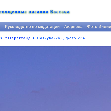
 священные писания Востока
я
Руководство по медитации
Аюрведа
Фото Инди
➤
Уттаракханд
➤
Натхувакхан, фото 224