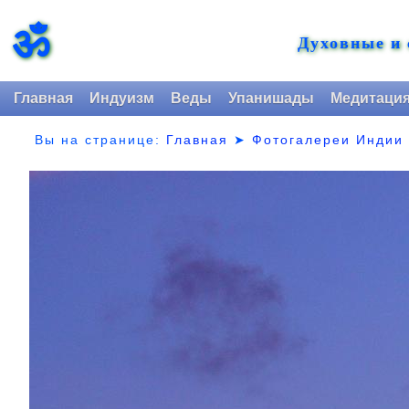
ॐ
Духовные и
Главная
Индуизм
Веды
Упанишады
Медитаци
Вы на странице:
Главная
➤
Фотогалереи Индии