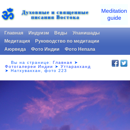
ॐ
Meditation
Духовные и священные
писания Востока
guide
Главная
Индуизм
Веды
Упанишады
Медитация
Руководство по медитации
Аюрведа
Фото Индии
Фото Непала
Вы на странице:
Главная
➤
Фотогалереи Индии
➤
Уттаракханд
➤
Натхувакхан, фото 223