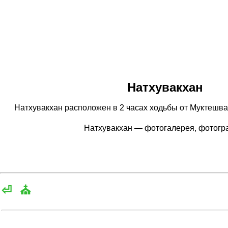
Натхувакхан
Натхувакхан расположен в 2 часах ходьбы от Муктешвара
Натхувакхан — фотогалерея, фотог
⏎
⛪