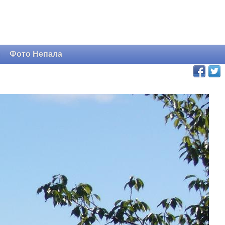
и
Фото Непала