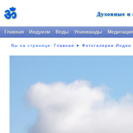
ॐ
Духовные и
Главная
Индуизм
Веды
Упанишады
Медитаци
Вы на странице:
Главная
➤
Фотогалереи Индии