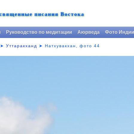
 священные писания Востока
я
Руководство по медитации
Аюрведа
Фото Инди
➤
Уттаракханд
➤
Натхувакхан, фото 44