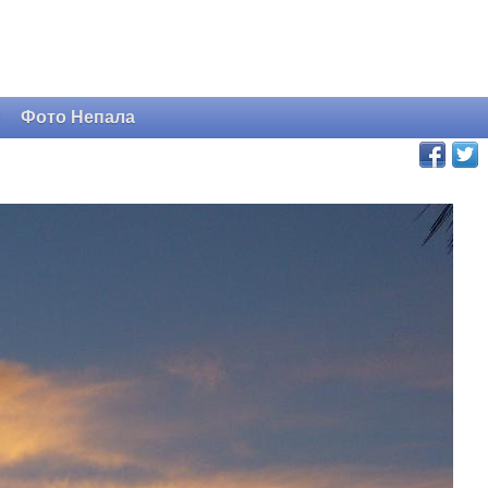
и
Фото Непала