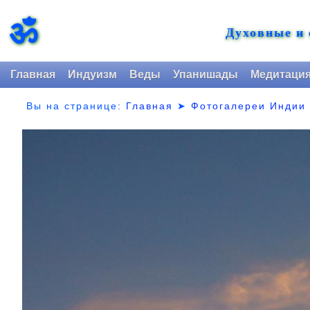
ॐ
Духовные и
Главная
Индуизм
Веды
Упанишады
Медитаци
Вы на странице:
Главная
➤
Фотогалереи Индии