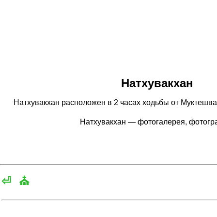
Натхувакхан
Натхувакхан расположен в 2 часах ходьбы от Муктешвара
Натхувакхан — фотогалерея, фотог
⏎
⛪