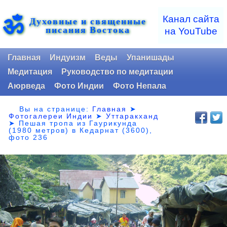
ॐ
Канал сайта
Духовные и священные
писания Востока
на YouTube
Главная
Индуизм
Веды
Упанишады
Медитация
Руководство по медитации
Аюрведа
Фото Индии
Фото Непала
Вы на странице:
Главная
➤
Фотогалереи Индии
➤
Уттаракханд
➤
Пешая тропа из Гаурикунда
(1980 метров) в Кедарнат (3600),
фото 236