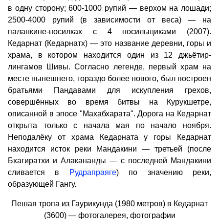
в одну сторону; 600-1000 рупий — верхом на лошади;
2500-4000 рупий (в зависимости от веса) — на
паланкине-носилках с 4 носильщиками (2007).
Кедарнат (Кедарнатх) — это название деревни, горы и
храма, в котором находится один из 12 джьётир-
лингамов Шивы. Согласно легенде, первый храм на
месте нынешнего, гораздо более нового, был построен
братьями Пандавами для искупления грехов,
совершённых во время битвы на Курукшетре,
описанной в эпосе "Махабхарата". Дорога на Кедарнат
открыта только с начала мая по начало ноября.
Неподалёку от храма Кедарната у горы Кедарнат
находится исток реки Мандакини — третьей (после
Бхагиратхи и Алакананды — с последней Мандакини
сливается в
Рудрапраяге
) по значению реки,
образующей Гангу.
Пешая тропа из Гаурикунда (1980 метров) в Кедарнат
(3600) — фотогалерея, фотографии