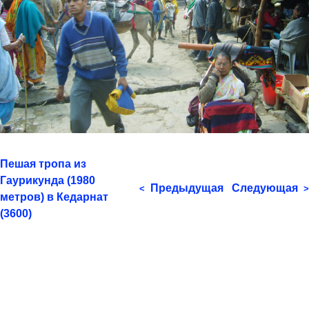
Пешая тропа из
Гаурикунда (1980
Предыдущая
Следующая
<
>
метров) в Кедарнат
(3600)