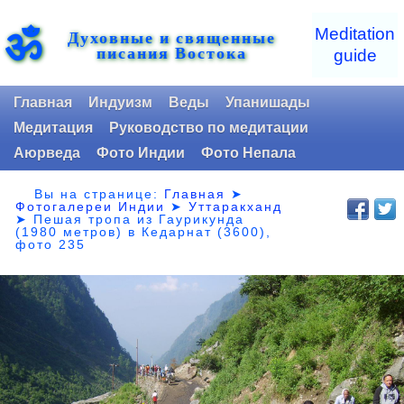
ॐ
Meditation
Духовные и священные
писания Востока
guide
Главная
Индуизм
Веды
Упанишады
Медитация
Руководство по медитации
Аюрведа
Фото Индии
Фото Непала
Вы на странице:
Главная
➤
Фотогалереи Индии
➤
Уттаракханд
➤
Пешая тропа из Гаурикунда
(1980 метров) в Кедарнат (3600),
фото 235