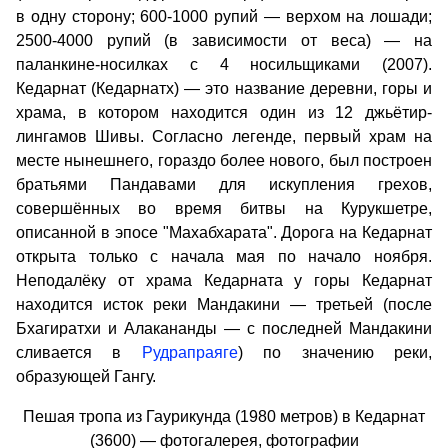
в одну сторону; 600-1000 рупий — верхом на лошади;
2500-4000 рупий (в зависимости от веса) — на
паланкине-носилках с 4 носильщиками (2007).
Кедарнат (Кедарнатх) — это название деревни, горы и
храма, в котором находится один из 12 джьётир-
лингамов Шивы. Согласно легенде, первый храм на
месте нынешнего, гораздо более нового, был построен
братьями Пандавами для искупления грехов,
совершённых во время битвы на Курукшетре,
описанной в эпосе "Махабхарата". Дорога на Кедарнат
открыта только с начала мая по начало ноября.
Неподалёку от храма Кедарната у горы Кедарнат
находится исток реки Мандакини — третьей (после
Бхагиратхи и Алакананды — с последней Мандакини
сливается в
Рудрапраяге
) по значению реки,
образующей Гангу.
Пешая тропа из Гаурикунда (1980 метров) в Кедарнат
(3600) — фотогалерея, фотографии