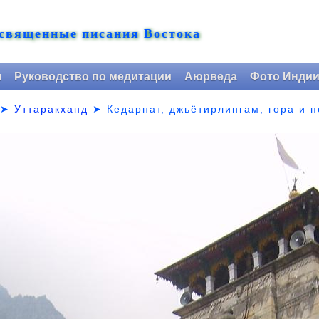
 священные писания Востока
я
Руководство по медитации
Аюрведа
Фото Инди
➤
Уттаракханд
➤
Кедарнат, джьётирлингам, гора и 