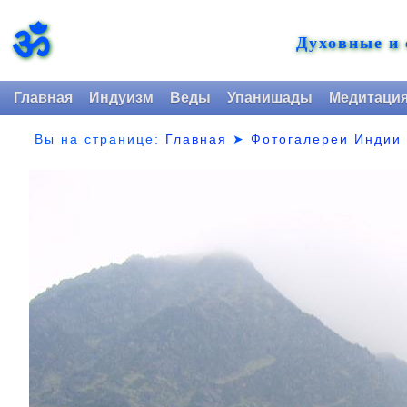
ॐ
Духовные и
Главная
Индуизм
Веды
Упанишады
Медитаци
Вы на странице:
Главная
➤
Фотогалереи Индии