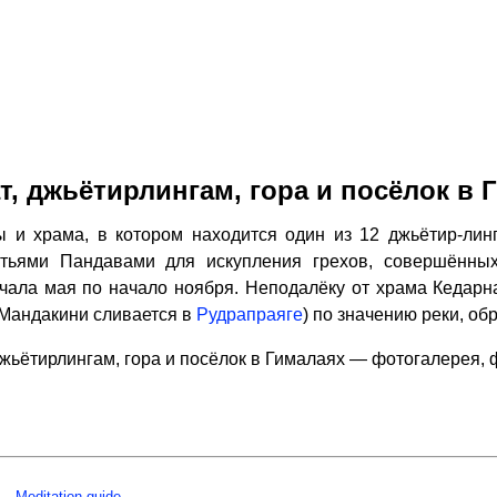
т, джьётирлингам, гора и посёлок в 
 и храма, в котором находится один из 12 джьётир-лин
атьями Пандавами для искупления грехов, совершённы
ачала мая по начало ноября. Неподалёку от храма Кедар
 Мандакини сливается в
Рудрапраяге
) по значению реки, об
джьётирлингам, гора и посёлок в Гималаях — фотогалерея,
Meditation guide