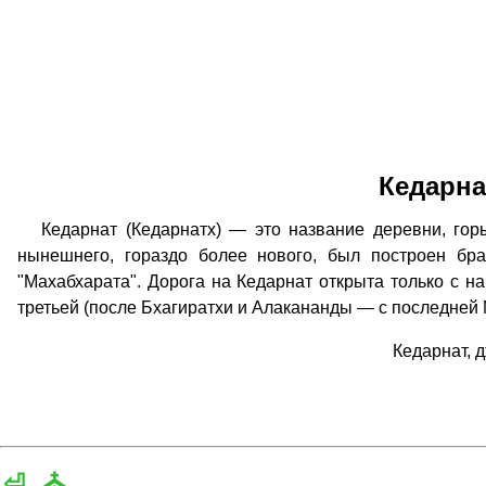
Кедарна
Кедарнат (Кедарнатх) — это название деревни, горы
нынешнего, гораздо более нового, был построен бр
"Махабхарата". Дорога на Кедарнат открыта только с н
третьей (после Бхагиратхи и Алакананды — с последней
Кедарнат, 
⏎
⛪