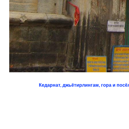
Кедарнат, джьётирлингам, гора и посё