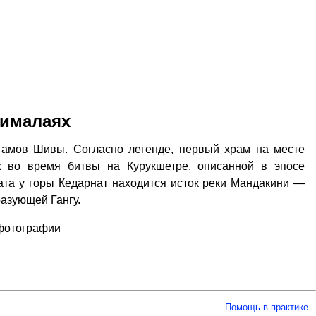
Гималаях
гамов Шивы. Согласно легенде, первый храм на месте
х во время битвы на Курукшетре, описанной в эпосе
ната у горы Кедарнат находится исток реки Мандакини —
разующей Гангу.
 фотографии
Помощь в практике