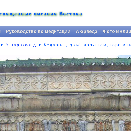
 священные писания Востока
я
Руководство по медитации
Аюрведа
Фото Инди
➤
Уттаракханд
➤
Кедарнат, джьётирлингам, гора и 