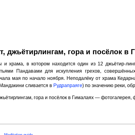
т, джьётирлингам, гора и посёлок в 
 и храма, в котором находится один из 12 джьётир-лин
атьями Пандавами для искупления грехов, совершённы
ачала мая по начало ноября. Неподалёку от храма Кедар
 Мандакини сливается в
Рудрапраяге
) по значению реки, об
джьётирлингам, гора и посёлок в Гималаях — фотогалерея,
Meditation guide