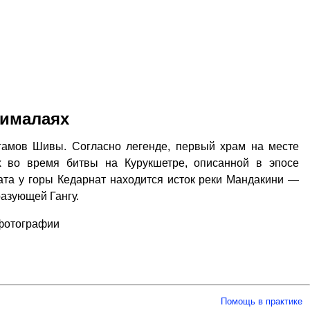
Гималаях
гамов Шивы. Согласно легенде, первый храм на месте
х во время битвы на Курукшетре, описанной в эпосе
ната у горы Кедарнат находится исток реки Мандакини —
разующей Гангу.
 фотографии
Помощь в практике