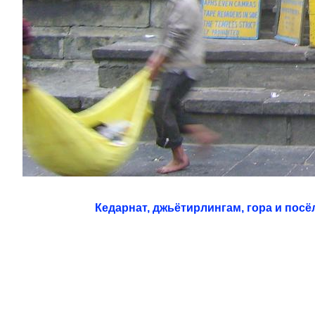
Кедарнат, джьётирлингам, гора и посё