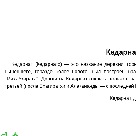
Кедарна
Кедарнат (Кедарнатх) — это название деревни, горы
нынешнего, гораздо более нового, был построен бр
"Махабхарата". Дорога на Кедарнат открыта только с н
третьей (после Бхагиратхи и Алакананды — с последней
Кедарнат, 
⏎
⛪