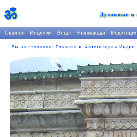
ॐ
Духовные и
Главная
Индуизм
Веды
Упанишады
Медитаци
Вы на странице:
Главная
➤
Фотогалереи Индии