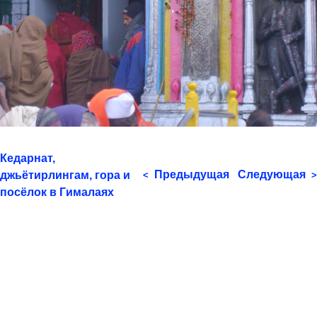
Кедарнат,
Предыдущая
Следующая
джьётирлингам, гора и
<
>
посёлок в Гималаях