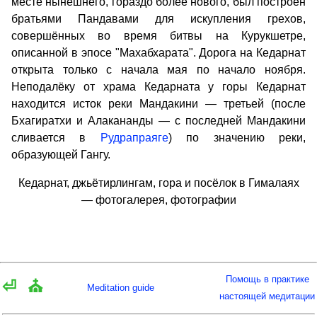
месте нынешнего, гораздо более нового, был построен
братьями Пандавами для искупления грехов,
совершённых во время битвы на Курукшетре,
описанной в эпосе "Махабхарата". Дорога на Кедарнат
открыта только с начала мая по начало ноября.
Неподалёку от храма Кедарната у горы Кедарнат
находится исток реки Мандакини — третьей (после
Бхагиратхи и Алакананды — с последней Мандакини
сливается в
Рудрапраяге
) по значению реки,
образующей Гангу.
Кедарнат, джьётирлингам, гора и посёлок в Гималаях
— фотогалерея, фотографии
Помощь в практике
⏎
⛪
Meditation guide
настоящей медитации