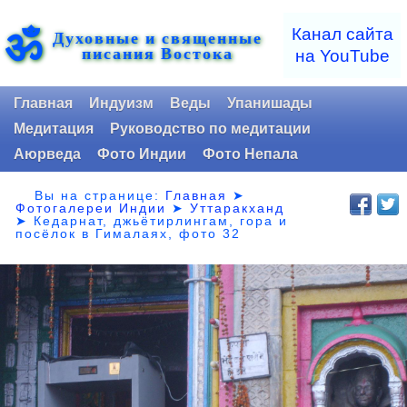
ॐ
Канал сайта
Духовные и священные
писания Востока
на YouTube
Главная
Индуизм
Веды
Упанишады
Медитация
Руководство по медитации
Аюрведа
Фото Индии
Фото Непала
Вы на странице:
Главная
➤
Фотогалереи Индии
➤
Уттаракханд
➤
Кедарнат, джьётирлингам, гора и
посёлок в Гималаях, фото 32