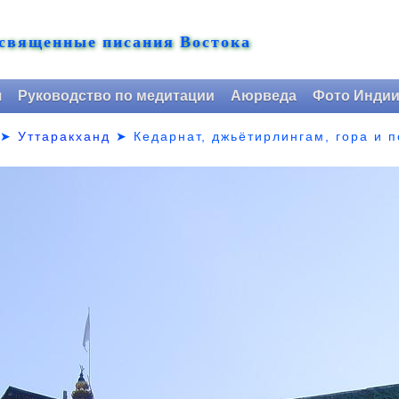
 священные писания Востока
я
Руководство по медитации
Аюрведа
Фото Инди
➤
Уттаракханд
➤
Кедарнат, джьётирлингам, гора и 