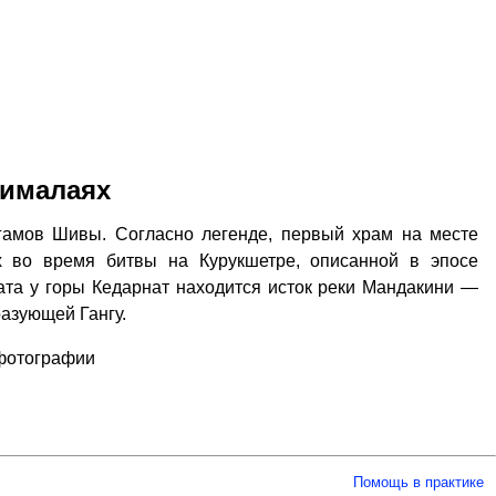
Гималаях
гамов Шивы. Согласно легенде, первый храм на месте
х во время битвы на Курукшетре, описанной в эпосе
ната у горы Кедарнат находится исток реки Мандакини —
разующей Гангу.
 фотографии
Помощь в практике