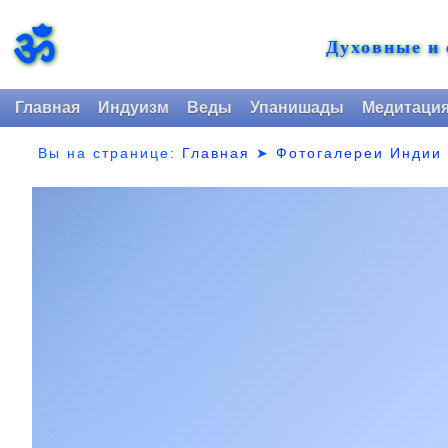
ॐ
Духовные и
Главная
Индуизм
Веды
Упанишады
Медитаци
Вы на странице:
Главная
➤
Фотогалереи Индии