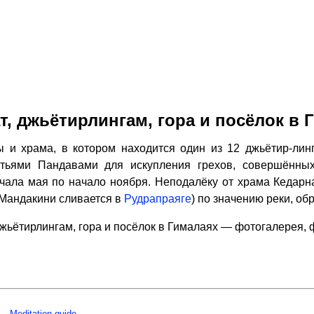
т, джьётирлингам, гора и посёлок в 
 и храма, в котором находится один из 12 джьётир-лин
атьями Пандавами для искупления грехов, совершённы
ачала мая по начало ноября. Неподалёку от храма Кедар
 Мандакини сливается в
Рудрапраяге
) по значению реки, об
джьётирлингам, гора и посёлок в Гималаях — фотогалерея,
Meditation guide