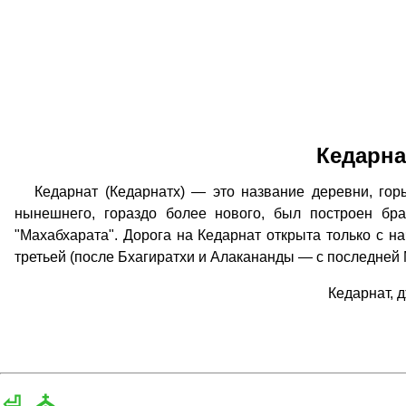
Кедарна
Кедарнат (Кедарнатх) — это название деревни, горы
нынешнего, гораздо более нового, был построен бр
"Махабхарата". Дорога на Кедарнат открыта только с н
третьей (после Бхагиратхи и Алакананды — с последней
Кедарнат, 
⏎
⛪