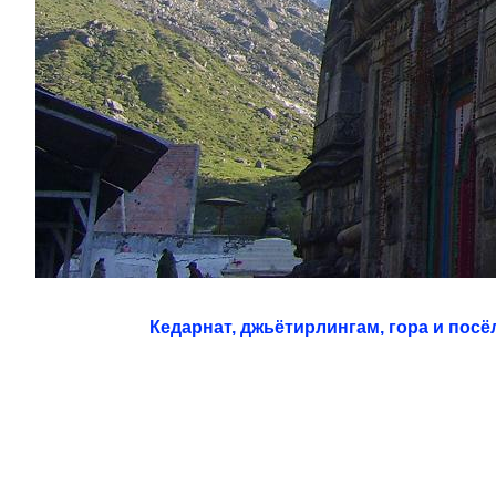
Кедарнат, джьётирлингам, гора и посё