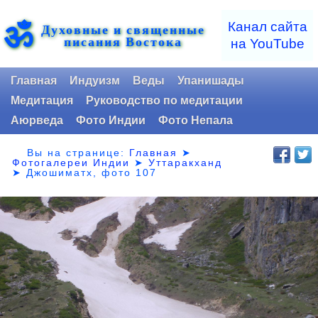
ॐ
Канал сайта
Духовные и священные
писания Востока
на YouTube
Главная
Индуизм
Веды
Упанишады
Медитация
Руководство по медитации
Аюрведа
Фото Индии
Фото Непала
Вы на странице:
Главная
➤
Фотогалереи Индии
➤
Уттаракханд
➤
Джошиматх, фото 107