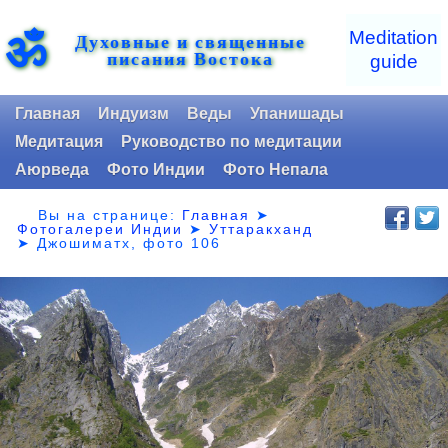
ॐ
Meditation
Духовные и священные
писания Востока
guide
Главная
Индуизм
Веды
Упанишады
Медитация
Руководство по медитации
Аюрведа
Фото Индии
Фото Непала
Вы на странице:
Главная
➤
Фотогалереи Индии
➤
Уттаракханд
➤
Джошиматх, фото 106