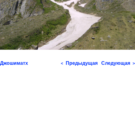
Джошиматх
Предыдущая
Следующая
<
>