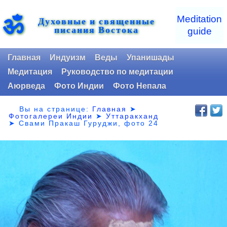
ॐ
Meditation
Духовные и священные
писания Востока
guide
Главная
Индуизм
Веды
Упанишады
Медитация
Руководство по медитации
Аюрведа
Фото Индии
Фото Непала
Вы на странице:
Главная
➤
Фотогалереи Индии
➤
Уттаракханд
➤
Свами Пракаш Гуруджи, фото 24