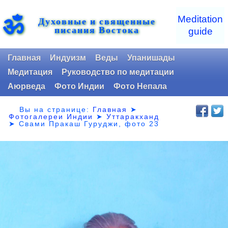
ॐ
Meditation
Духовные и священные
писания Востока
guide
Главная
Индуизм
Веды
Упанишады
Медитация
Руководство по медитации
Аюрведа
Фото Индии
Фото Непала
Вы на странице:
Главная
➤
Фотогалереи Индии
➤
Уттаракханд
➤
Свами Пракаш Гуруджи, фото 23